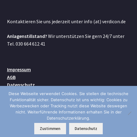
Kontaktieren Sie uns jederzeit unter info (at) verdicon.de
Anlagenstillstand?
Wir unterstützen Sie gern 24/7 unter
Tel. 030 664 612 41
Impressum
AGB
Datenschutz
Kontakt
Diese Webseite verwendet Cookies. Sie stellen die technische
Versand
Funktionalität sicher. Datenschutz ist uns wichtig: Cookies zu
Werbezwecken oder Tracking nutzt diese Website deswegen
nicht. Weiterführende Informationen erhalten Sie in der
Datenschutzerklärung.
0
Zustimmen
Datenschutz
Suche
Suchen