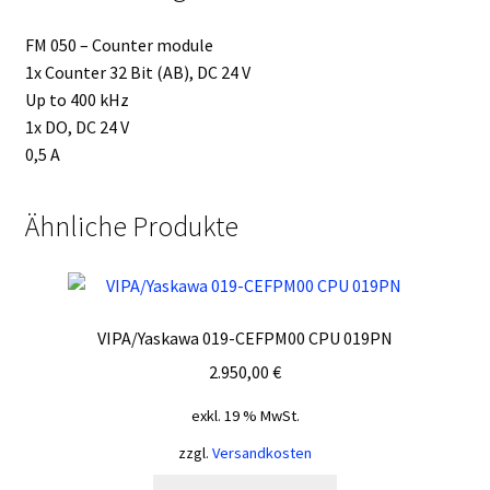
FM 050 – Counter module
1x Counter 32 Bit (AB), DC 24 V
Up to 400 kHz
1x DO, DC 24 V
0,5 A
Ähnliche Produkte
VIPA/Yaskawa 019-CEFPM00 CPU 019PN
2.950,00
€
exkl. 19 % MwSt.
zzgl.
Versandkosten