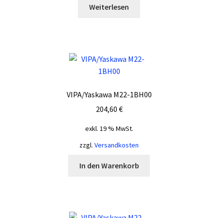
Weiterlesen
öffnen
Unterm
Inverter
öffnen
Unterm
Motion
öffnen
Zubehör
VIPA/Yaskawa M22-1BH00
Unterm
Komponenten
204,60
€
öffnen
Schaltschrankbau
exkl. 19 % MwSt.
zzgl.
Versandkosten
0 Artikel
0,00 €
In den Warenkorb