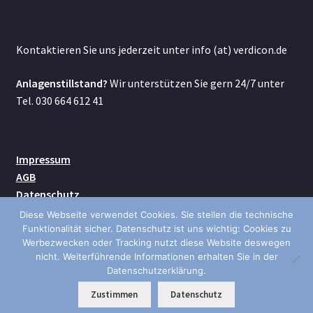
Kontaktieren Sie uns jederzeit unter info (at) verdicon.de
Anlagenstillstand?
Wir unterstützen Sie gern 24/7 unter
Tel. 030 664 612 41
Impressum
AGB
Datenschutz
Kontakt
Diese Webseite verwendet Cookies. Sie stellen die technische
Versand
Funktionalität sicher. Datenschutz ist uns wichtig: Cookies zu
Werbezwecken oder Tracking nutzt diese Website deswegen
nicht. Weiterführende Informationen erhalten Sie in der
Datenschutzerklärung.
0
Zustimmen
Datenschutz
Suche
Suchen