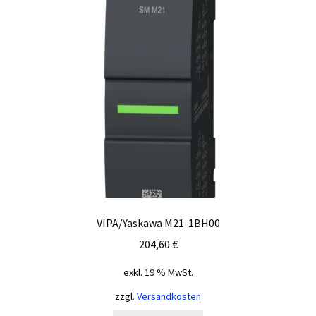
Unterm
MICRO
öffnen
CPUs
Digital-Module
Analog-Module
Sonstiges
Unterm
200V
öffnen
VIPA/Yaskawa M21-1BH00
Unterm
300S+
204,60
€
öffnen
Unterm
exkl. 19 % MwSt.
SIMATIC
öffnen
zzgl.
Versandkosten
Unterm
HMI