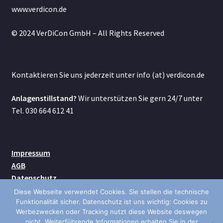
Unterm
www.verdicon.de
MICRO
öffnen
© 2024 VerDiCon GmbH – All Rights Reserved
Unterm
200V
öffnen
Unterm
300S+
öffnen
Kontaktieren Sie uns jederzeit unter info (at) verdicon.de
Unterm
SIMATIC
Anlagenstillstand?
Wir unterstützen Sie gern 24/7 unter
öffnen
Tel. 030 664 612 41
S7-1200
S7-1200 G2
Impressum
AGB
S7-1500
Datenschutz
Kontakt
Diese Webseite verwendet Cookies. Sie stellen die technische
ET 200SP
Versand
Funktionalität sicher. Datenschutz ist uns wichtig: Cookies zu
Werbezwecken oder Tracking nutzt diese Website deswegen
ET 200MP
nicht. Weiterführende Informationen erhalten Sie in der