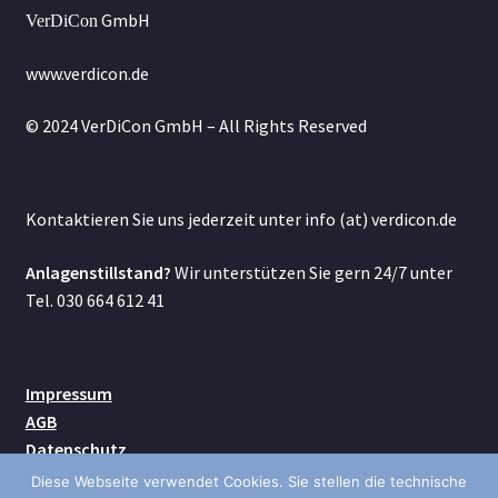
Unterm
GmbH
VerDiCon
MICRO
öffnen
www.verdicon.de
Unterm
200V
öffnen
© 2024 VerDiCon GmbH – All Rights Reserved
CPUs
Digital-Module
Kontaktieren Sie uns jederzeit unter info (at) verdicon.de
Analog-Module
Anlagenstillstand?
Wir unterstützen Sie gern 24/7 unter
Tel. 030 664 612 41
Zubehör
Unterm
300S+
Impressum
öffnen
AGB
Unterm
SIMATIC
Datenschutz
öffnen
Kontakt
Diese Webseite verwendet Cookies. Sie stellen die technische
Unterm
HMI