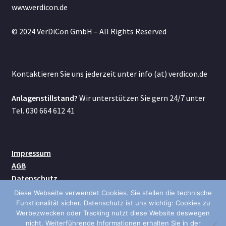
www.verdicon.de
© 2024 VerDiCon GmbH – All Rights Reserved
Kontaktieren Sie uns jederzeit unter info (at) verdicon.de
Anlagenstillstand?
Wir unterstützen Sie gern 24/7 unter
Tel. 030 664 612 41
Impressum
AGB
Datenschutz
Kontakt
Diese Webseite verwendet Cookies. Sie stellen die technische
Versand
Funktionalität sicher. Datenschutz ist uns wichtig: Cookies zu
Werbezwecken oder Tracking nutzt diese Website deswegen
nicht. Weiterführende Informationen erhalten Sie in der