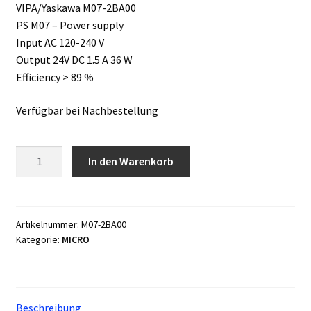
VIPA/Yaskawa M07-2BA00
PS M07 – Power supply
Input AC 120-240 V
Output 24V DC 1.5 A 36 W
Efficiency > 89 %
Verfügbar bei Nachbestellung
VIPA/Yaskawa
In den Warenkorb
M07-
2BA00
Menge
Artikelnummer:
M07-2BA00
Kategorie:
MICRO
Beschreibung