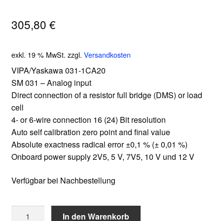
305,80
€
exkl. 19 % MwSt.
zzgl.
Versandkosten
VIPA/Yaskawa 031-1CA20
SM 031 – Analog input
Direct connection of a resistor full bridge (DMS) or load
cell
4- or 6-wire connection 16 (24) Bit resolution
Auto self calibration zero point and final value
Absolute exactness radical error ±0,1 % (± 0,01 %)
Onboard power supply 2V5, 5 V, 7V5, 10 V und 12 V
Verfügbar bei Nachbestellung
VIPA/Yaskawa
In den Warenkorb