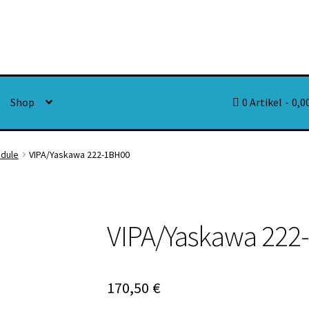
Shop
0 Artikel
0,0
odule
VIPA/Yaskawa 222-1BH00
VIPA/Yaskawa 222
170,50
€