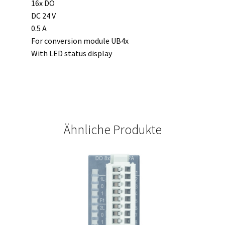
16x DO
DC 24 V
0.5 A
For conversion module UB4x
With LED status display
Ähnliche Produkte