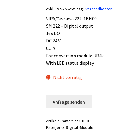
exkl. 19 % MwSt.
zzgl.
Versandkosten
VIPA/Yaskawa 222-1BH00
SM 222 – Digital output
16x DO
DC 24 V
0.5 A
For conversion module UB4x
With LED status display
Nicht vorrätig
Anfrage senden
Artikelnummer:
222-1BH00
Kategorie:
Digital-Module