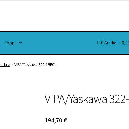
Shop
0 Artikel
0,0
Module
VIPA/Yaskawa 322-1BF01
VIPA/Yaskawa 322
194,70
€