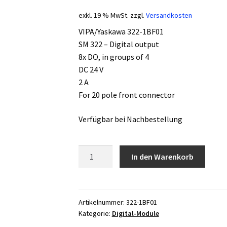
exkl. 19 % MwSt.
zzgl.
Versandkosten
VIPA/Yaskawa 322-1BF01
SM 322 – Digital output
8x DO, in groups of 4
DC 24 V
2 A
For 20 pole front connector
Verfügbar bei Nachbestellung
VIPA/Yaskawa
In den Warenkorb
322-
1BF01
Menge
Artikelnummer:
322-1BF01
Kategorie:
Digital-Module