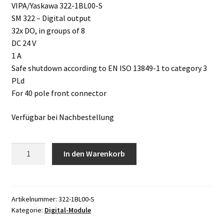
VIPA/Yaskawa 322-1BL00-S
SM 322 – Digital output
32x DO, in groups of 8
DC 24 V
1 A
Safe shutdown according to EN ISO 13849-1 to category 3
PLd
For 40 pole front connector
Verfügbar bei Nachbestellung
VIPA/Yaskawa
In den Warenkorb
322-
1BL00-
S
Menge
Artikelnummer:
322-1BL00-S
Kategorie:
Digital-Module