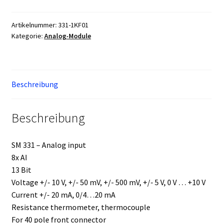
Menge
Artikelnummer:
331-1KF01
Kategorie:
Analog-Module
Beschreibung
Beschreibung
SM 331 – Analog input
8x AI
13 Bit
Voltage +/- 10 V, +/- 50 mV, +/- 500 mV, +/- 5 V, 0 V … +10 V
Current +/- 20 mA, 0/4…20 mA
Resistance thermometer, thermocouple
For 40 pole front connector