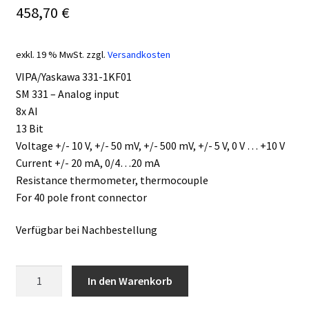
458,70
€
exkl. 19 % MwSt.
zzgl.
Versandkosten
VIPA/Yaskawa 331-1KF01
SM 331 – Analog input
8x AI
13 Bit
Voltage +/- 10 V, +/- 50 mV, +/- 500 mV, +/- 5 V, 0 V … +10 V
Current +/- 20 mA, 0/4…20 mA
Resistance thermometer, thermocouple
For 40 pole front connector
Verfügbar bei Nachbestellung
VIPA/Yaskawa
In den Warenkorb
331-
1KF01