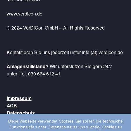
www.verdicon.de
© 2024 VerDiCon GmbH – All Rights Reserved
Kontaktieren Sie uns jederzeit unter info (at) verdicon.de
Anlagenstillstand?
Wir unterstützen Sie gern 24/7
unter Tel. 030 664 612 41
Impressum
AGB
Datenschutz
Kontakt
Diese Webseite verwendet Cookies. Sie stellen die technische
Versand
Funktionalität sicher. Datenschutz ist uns wichtig: Cookies zu