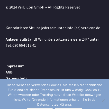
© 2024 VerDiCon GmbH – All Rights Reserved
Kontaktieren Sie uns jederzeit unter info (at) verdicon.de
Anlagenstillstand?
Wir unterstützen Sie gern 24/7 unter
Tel. 030 664 612 41
Impressum
AGB
Datenschutz
Kontakt
Diese Webseite verwendet Cookies. Sie stellen die technische
Versand
Funktionalität sicher. Datenschutz ist uns wichtig: Cookies zu
Werbezwecken oder Tracking nutzt diese Website deswegen
nicht. Weiterführende Informationen erhalten Sie in der
Datenschutzerklärung.