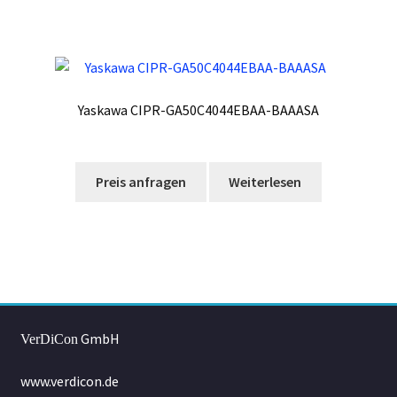
Yaskawa CIPR-GA50C4044EBAA-BAAASA
Preis anfragen
Weiterlesen
GmbH
VerDiCon
www.verdicon.de