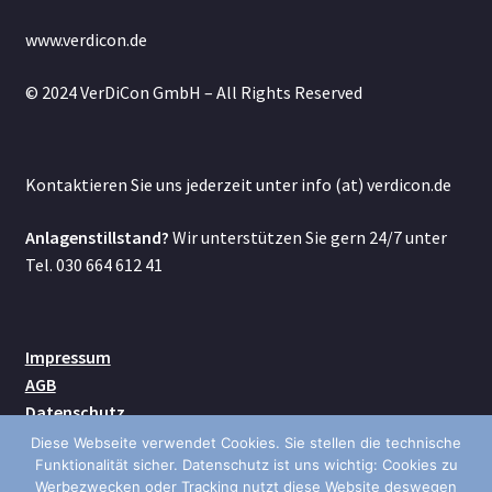
www.verdicon.de
© 2024 VerDiCon GmbH – All Rights Reserved
Kontaktieren Sie uns jederzeit unter info (at) verdicon.de
Anlagenstillstand?
Wir unterstützen Sie gern 24/7 unter
Tel. 030 664 612 41
Impressum
AGB
Datenschutz
Kontakt
Diese Webseite verwendet Cookies. Sie stellen die technische
Versand
Funktionalität sicher. Datenschutz ist uns wichtig: Cookies zu
Werbezwecken oder Tracking nutzt diese Website deswegen