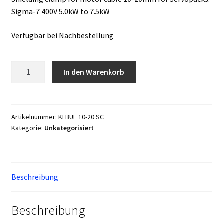
Sigma-7 400V 5.0kW to 7.5kW
Verfügbar bei Nachbestellung
VIPA/Yaskawa
In den Warenkorb
KLBUE
10-
20
SC
Artikelnummer:
KLBUE 10-20 SC
Kategorie:
Unkategorisiert
Menge
Beschreibung
Beschreibung