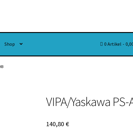
Shop
0 Artikel
0,0
HB
VIPA/Yaskawa PS
140,80
€