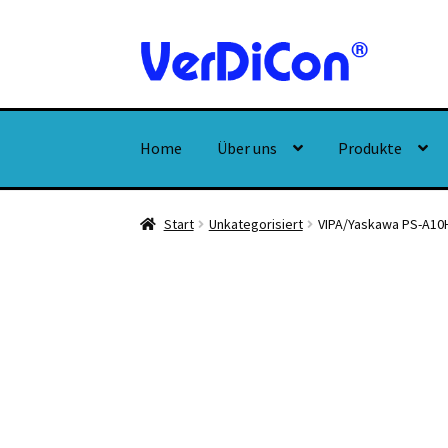
Zur
Zum
Navigation
Inhalt
springen
springen
Home
Über uns
Produkte
Start
Unkategorisiert
VIPA/Yaskawa PS-A10