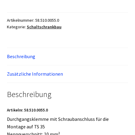
WT
10
(50
Artikelnummer:
58.510.0055.0
Kategorie:
Schaltschrankbau
Stück)
58.510.0055.0
Menge
Beschreibung
Zusätzliche Informationen
Beschreibung
Artikelnr.
58.510.0055.0
Durchgangsklemme mit Schraubanschluss für die
Montage auf TS 35
Nennquerschnitt: 10 mm²