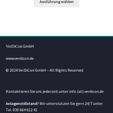
Ausführung wählen
Produkt
weist
mehrere
Varianten
auf.
Die
Optionen
GmbH
VerDiCon
können
auf
www.verdicon.de
der
Produktseite
© 2024 VerDiCon GmbH – All Rights Reserved
gewählt
werden
Kontaktieren Sie uns jederzeit unter info (at) verdicon.de
Anlagenstillstand?
Wir unterstützen Sie gern 24/7 unter
Tel. 030 664 612 41