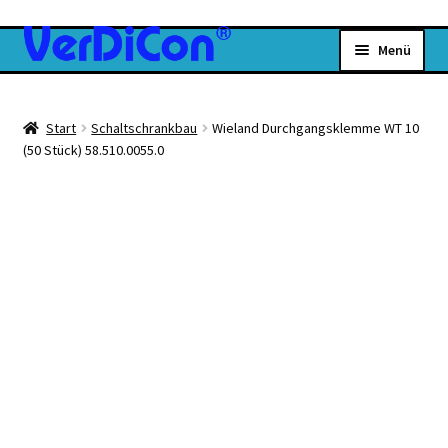
Zur
Zum
Menü
Navigation
Inhalt
springen
springen
Home
Start
Schaltschrankbau
Wieland Durchgangsklemme WT 10
Unterm
Über uns
(50 Stück) 58.510.0055.0
öffnen
Unterm
Produkte
öffnen
Unterm
Shop
öffnen
0 Artikel
0,00 €