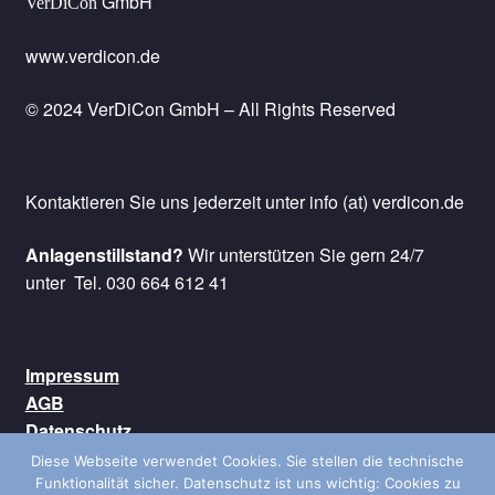
GmbH
VerDiCon
www.verdicon.de
© 2024 VerDiCon GmbH – All Rights Reserved
Kontaktieren Sie uns jederzeit unter info (at) verdicon.de
Anlagenstillstand?
Wir unterstützen Sie gern 24/7
unter Tel. 030 664 612 41
Impressum
AGB
Datenschutz
Kontakt
Diese Webseite verwendet Cookies. Sie stellen die technische
Versand
Funktionalität sicher. Datenschutz ist uns wichtig: Cookies zu