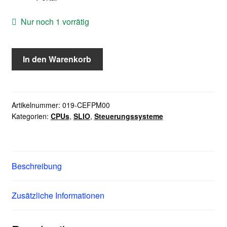
Nur noch 1 vorrätig
VIPA/Yaskawa
In den Warenkorb
019-
CEFPM00
CPU
019PN
Artikelnummer:
019-CEFPM00
Kategorien:
CPUs
,
SLIO
,
Steuerungssysteme
Menge
Beschreibung
Zusätzliche Informationen