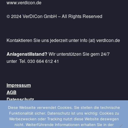
www.verdicon.de
© 2024 VerDiCon GmbH – All Rights Reserved
Kontaktieren Sie uns jederzeit unter info (at) verdicon.de
Anlagenstillstand?
Wir unterstützen Sie gern 24/7
unter Tel. 030 664 612 41
Impressum
AGB
Datenschutz
Kontakt
Diese Webseite verwendet Cookies. Sie stellen die technische
Versand
Funktionalität sicher. Datenschutz ist uns wichtig: Cookies zu
Werbezwecken oder Tracking nutzt diese Website deswegen
nicht. Weiterführende Informationen erhalten Sie in der