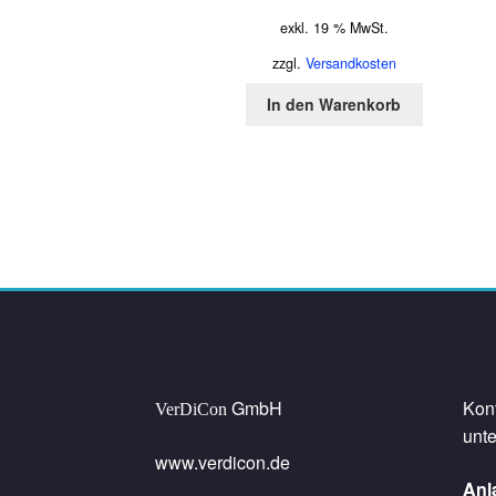
exkl. 19 % MwSt.
zzgl.
Versandkosten
In den Warenkorb
GmbH
Kont
VerDiCon
unte
www.verdicon.de
Anl