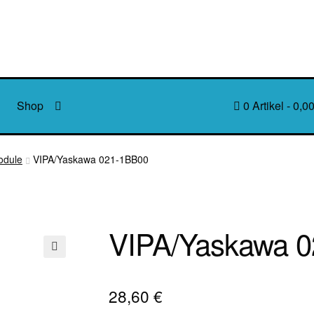
Shop
0 Artikel
0,00
odule
VIPA/Yaskawa 021-1BB00
VIPA/Yaskawa 
🔍
28,60
€