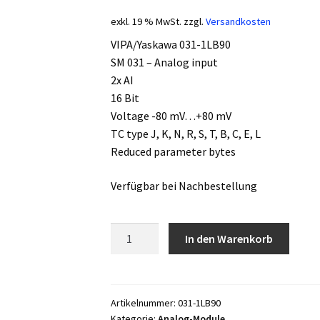
exkl. 19 % MwSt.
zzgl.
Versandkosten
VIPA/Yaskawa 031-1LB90
SM 031 – Analog input
2x AI
16 Bit
Voltage -80 mV…+80 mV
TC type J, K, N, R, S, T, B, C, E, L
Reduced parameter bytes
Verfügbar bei Nachbestellung
VIPA/Yaskawa
In den Warenkorb
031-
1LB90
Menge
Artikelnummer:
031-1LB90
Kategorie:
Analog-Module