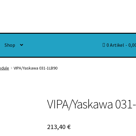
Shop
0 Artikel
0,0
odule
VIPA/Yaskawa 031-1LB90
VIPA/Yaskawa 031
213,40
€