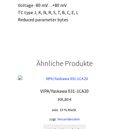
Voltage -80 mV…+80 mV
TC type J, K, N, R, S, T, B, C, E, L
Reduced parameter bytes
Ähnliche Produkte
VIPA/Yaskawa 031-1CA20
305,80
€
exkl. 19 % MwSt.
zzgl.
Versandkosten