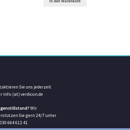
In den Warenkorb
aktieren Sie uns jederzeit
r info (at) verdicon.de
genstillstand?
Wir
rstützen Sie gern 24/7 unter
 030 664 612 41