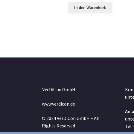
In den Warenkorb
GmbH
Kont
VerDiCon
unte
www.verdicon.de
Anla
© 2024 VerDiCon GmbH – All
unte
Rights Reserved
Tel.