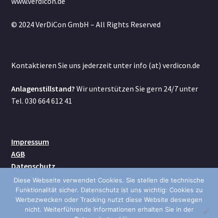
www.verdicon.de
© 2024 VerDiCon GmbH – All Rights Reserved
Kontaktieren Sie uns jederzeit unter info (at) verdicon.de
Anlagenstillstand?
Wir unterstützen Sie gern 24/7 unter
Tel. 030 664 612 41
Impressum
AGB
Datenschutz
Kontakt
Diese Webseite verwendet Cookies. Sie stellen die technische
Versand
Funktionalität sicher. Datenschutz ist uns wichtig: Cookies zu
Werbezwecken oder Tracking nutzt diese Website deswegen
nicht. Weiterführende Informationen erhalten Sie in der